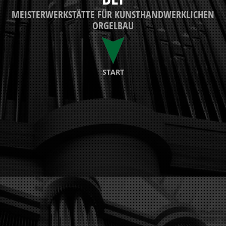
MÜNCHNER ORGELBAU
MEISTERWERKSTÄTTE FÜR KUNSTHANDWERKLICHEN
WILLKOMMEN
ORGELBAU
START